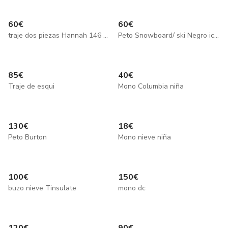
60
€
60
€
traje dos piezas Hannah 146 152cm
Peto Snowboard/ ski Negro icepeak Talla M
85
€
40
€
Traje de esqui
Mono Columbia niña
130
€
18
€
Peto Burton
Mono nieve niña
100
€
150
€
buzo nieve Tinsulate
mono dc