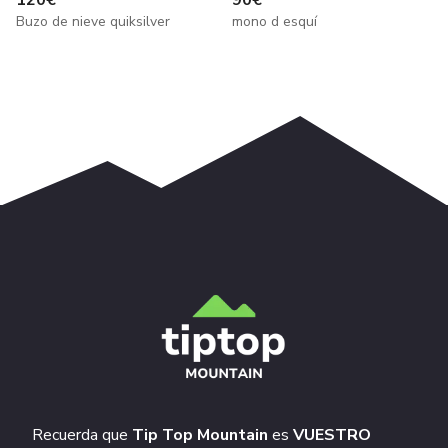
120
€
90
€
Buzo de nieve quiksilver
mono d esquí
Recuerda que
Tip Top Mountain
es
VUESTRO