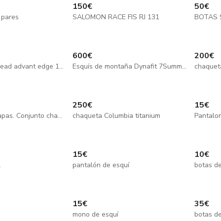
150
€
50
€
 pares
SALOMON RACE FIS RJ 131
BOTAS 
600
€
200
€
botas hombre head advant edge 105
Esquís de montaña Dynafit 7Summits 158cm
chaquet
250
€
15
€
Millet Meije 3 capas. Conjunto chaqueta y pantalón
chaqueta Columbia titanium
Pantalon
15
€
10
€
l
pantalón de esquí
botas de
15
€
35
€
mono de esquí
botas de