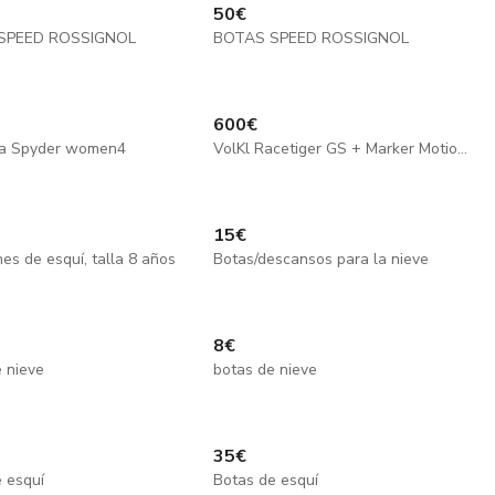
50
€
SPEED ROSSIGNOL
BOTAS SPEED ROSSIGNOL
600
€
a Spyder women4
VolKl Racetiger GS + Marker Motion 12
15
€
es de esquí, talla 8 años
Botas/descansos para la nieve
8
€
 nieve
botas de nieve
35
€
 esquí
Botas de esquí