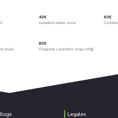
40
€
60
€
om
sudadera lekker snow
Cuchill
80
€
ta esquí
Chaqueta y pantalon esqui niñ@
Blogs
Legales