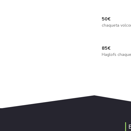
50
€
chaqueta volc
85
€
Haglofs chaque