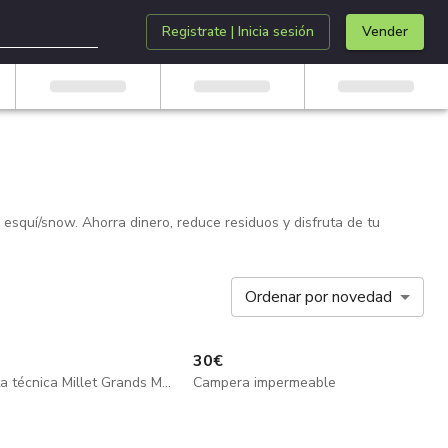
Registrate | Inicia sesión
Vender
squí/snow. Ahorra dinero, reduce residuos y disfruta de tu
Ordenar por novedad
30
€
Chaqueta técnica Millet Grands Montets Peak
Campera impermeable