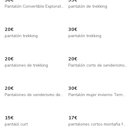
50
€
35
€
Pantalón Convertible Exploration The North Face
pantalón de trekking
20
€
30
€
pantalón trekking
pantalón trekking
20
€
20
€
pantalones de trekking
Pantalón corto de senderismo de mujer
20
€
30
€
Pantalones de senderismo de mujer
Pantalón mujer invierno Ternua xs
15
€
17
€
pantaló curt
pantalones cortos montaña forclaz