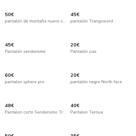
50
€
45
€
pantalón de montaña nuevo sin usar
pantalón Trangoword
45
€
20
€
Pantalón senderisme
Pantalón izas
60
€
20
€
pantalon sphere pro
pantalón negro North face
48
€
40
€
Pantalon corto Senderismo TrangoWorld
Pantalon Ternua