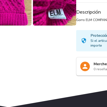
Descripción
Gorro ELM COMPANY C
Protecció
Si el artí
importe
Merche
0
reseña