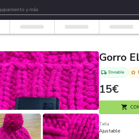
Gorro 
Enviable
15
€
CO
Talla
Ajustable