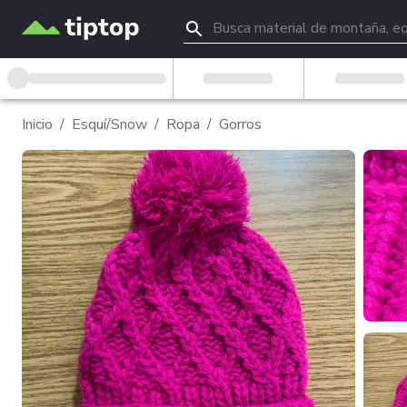
Inicio
/
Esquí/Snow
/
Ropa
/
Gorros