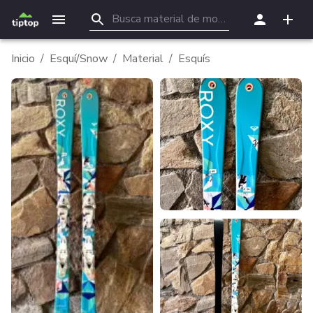
Inicio
/
Esquí/Snow
/
Material
/
Esquís