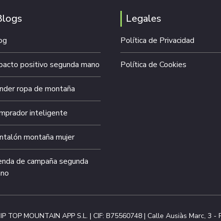
Blogs
Legales
og
Política de Privacidad
pacto positivo segunda mano
Política de Cookies
nder ropa de montaña
mprador inteligente
ntalón montaña mujer
enda de campaña segunda
no
IP TOP MOUNTAIN APP S.L. | CIF: B75560748 | Calle Ausiàs Marc, 3 - P