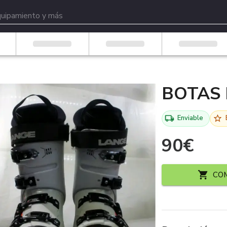
BOTAS 
Enviable
90
€
CO