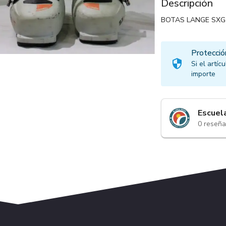
Descripción
BOTAS LANGE SXGT
Protecció
Si el artí
importe
Escuel
0
reseña