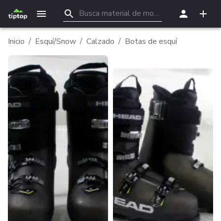
Inicio
/
Esquí/Snow
/
Calzado
/
Botas de esquí