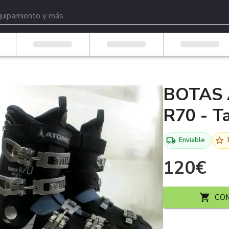
BOTAS
R70 - Ta
Enviable
120
€
CO