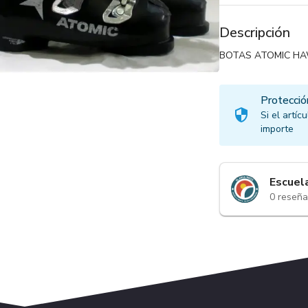
Descripción
BOTAS ATOMIC HAW
Protecció
Si el artí
importe
Escuel
0
reseña