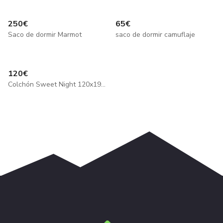
250
€
65
€
Saco de dormir Marmot
saco de dormir camuflaje
120
€
Colchón Sweet Night 120x190cm