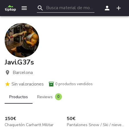
Javi.G37s
Barcelona
Sin valoraciones
0
productos vendidos
Productos
Reviews
0
150
€
50
€
Chaquetón Carhartt Militar
Pantalones Snow / Ski / nieve protest geotech 6.0