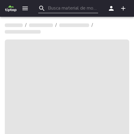
/
/
/