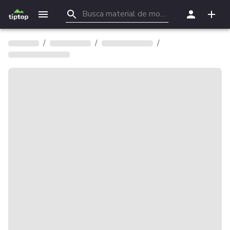
/
/
/