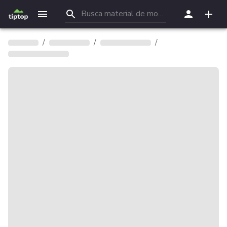
/
/
/