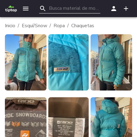
Inicio
/
Esquí/Snow
/
Ropa
/
Chaquetas