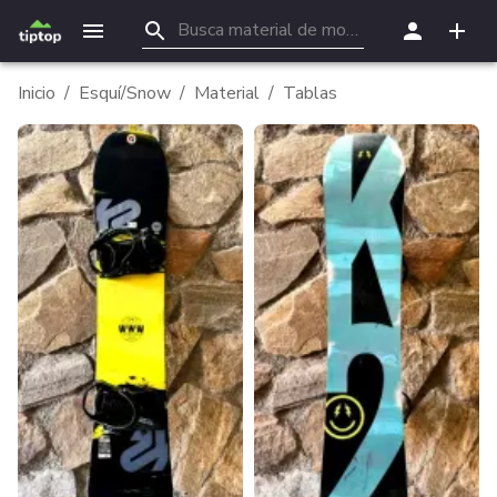
Inicio
/
Esquí/Snow
/
Material
/
Tablas