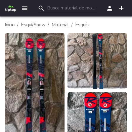
Inicio
/
Esquí/Snow
/
Material
/
Esquís