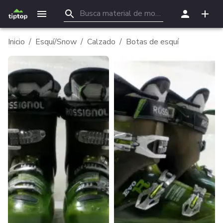
Inicio
/
Esquí/Snow
/
Calzado
/
Botas de esquí