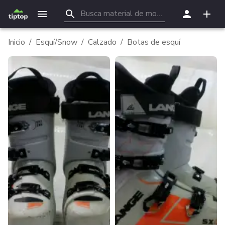
Inicio
/
Esquí/Snow
/
Calzado
/
Botas de esquí