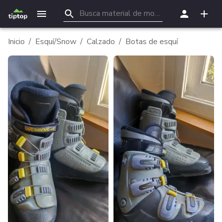
Inicio
/
Esquí/Snow
/
Calzado
/
Botas de esquí