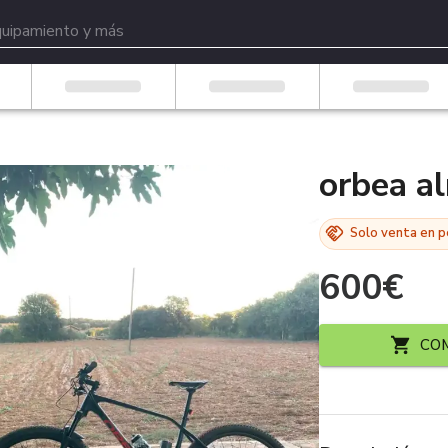
orbea al
Solo venta en 
600
€
CO