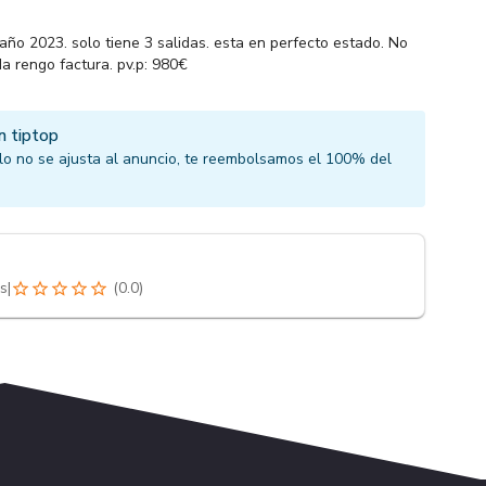
año 2023. solo tiene 3 salidas. esta en perfecto estado. No
a rengo factura. pv.p: 980€
n tiptop
culo no se ajusta al anuncio, te reembolsamos el 100% del
s
|
(
0.0
)