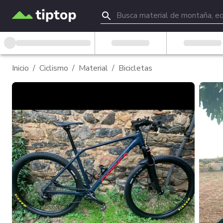
Inicio
/
Ciclismo
/
Material
/
Bicicletas