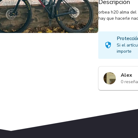
Descripción
orbea h20 alma del 
hay que hacerle nad
Protecció
Si el artí
importe
Alex
0
reseña