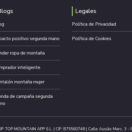
Blogs
Legales
og
Política de Privacidad
pacto positivo segunda mano
Política de Cookies
nder ropa de montaña
mprador inteligente
ntalón montaña mujer
enda de campaña segunda
no
IP TOP MOUNTAIN APP S.L. | CIF: B75560748 | Calle Ausiàs Marc, 3 - P