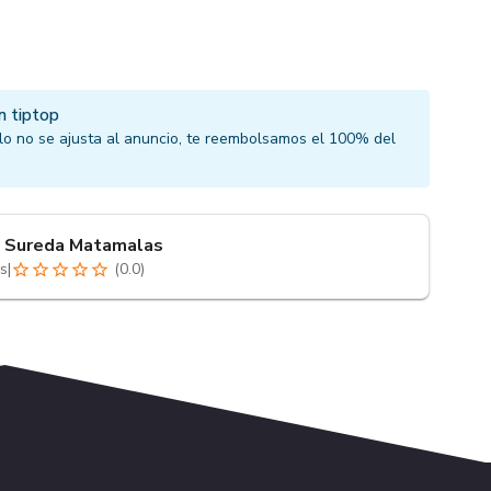
n tiptop
culo no se ajusta al anuncio, te reembolsamos el 100% del
 Sureda Matamalas
s
|
(
0.0
)