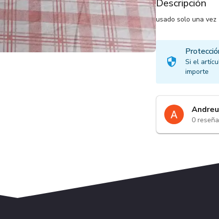
Descripción
usado solo una vez
Protecció
Si el artí
importe
Andreu
0
reseña