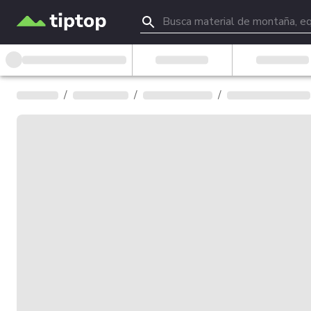
/
/
/