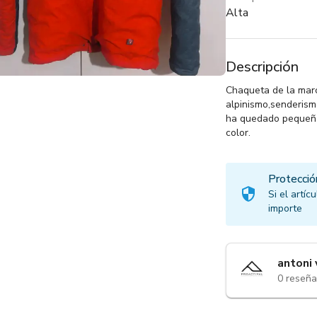
Alta
Descripción
Chaqueta de la marca
alpinismo,senderismo,
ha quedado pequeña..
color.
Protecció
Si el artí
importe
antoni 
0
reseña