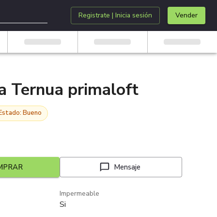
Registrate | Inicia sesión
Vender
a Ternua primaloft
Estado: Bueno
MPRAR
Mensaje
Impermeable
Si