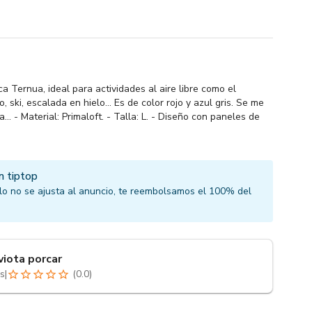
 Ternua, ideal para actividades al aire libre como el
 ski, escalada en hielo... Es de color rojo y azul gris. Se me
. - Material: Primaloft. - Talla: L. - Diseño con paneles de
n tiptop
culo no se ajusta al anuncio, te reembolsamos el 100% del
viota porcar
s
|
(
0.0
)