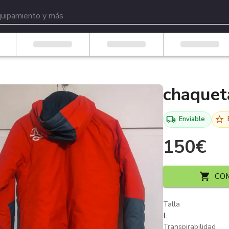
chaquet
Enviable
150
€
CO
Talla
L
Transpirabilidad