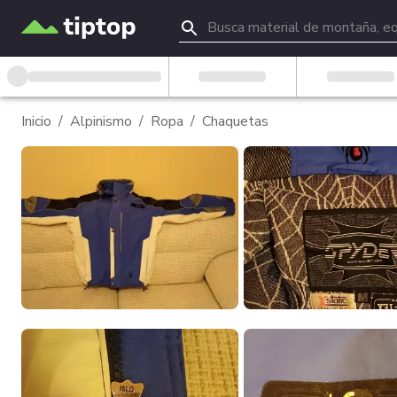
Inicio
/
Alpinismo
/
Ropa
/
Chaquetas