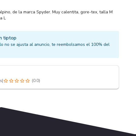
pino, de la marca Spyder. Muy calentita, gore-tex, talla M
a L
n tiptop
culo no se ajusta al anuncio, te reembolsamos el 100% del
s
|
(
0.0
)