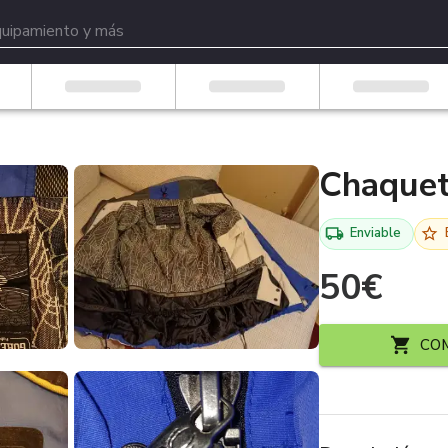
Chaquet
Enviable
50
€
CO