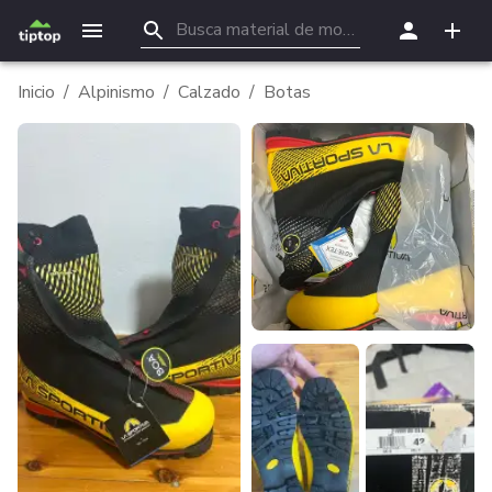
Inicio
/
Alpinismo
/
Calzado
/
Botas